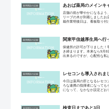
あおば薬局のメインキ
薬局開設の記録
店舗の前が華やかになるよう
リーブの木が到着しましたお
栽作業明後日は、看板取り付け
関東甲信越厚生局へ行
薬局開設の記録
保健所の許可が下りました！
き締まります。本来なら9月8
出来るのですが、心配性な私は
レセコンも導入されま
薬局開設の記録
今日は薬局の肝となるレセコ
ろな連携の指揮者になっても
になって、なかなか設定どおり
検査日まであと3日
薬局開設の記録