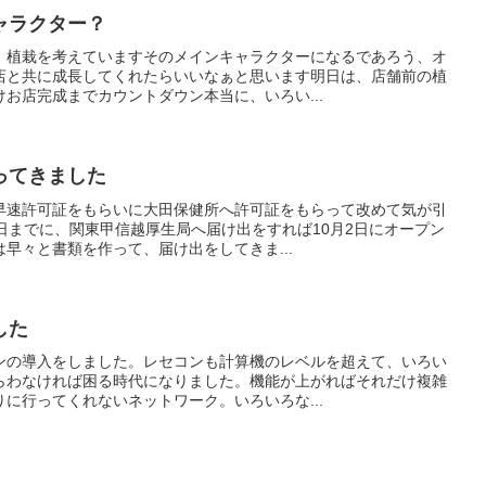
ャラクター？
、植栽を考えていますそのメインキャラクターになるであろう、オ
店と共に成長してくれたらいいなぁと思います明日は、店舗前の植
お店完成までカウントダウン本当に、いろい...
ってきました
早速許可証をもらいに大田保健所へ許可証をもらって改めて気が引
日までに、関東甲信越厚生局へ届け出をすれば10月2日にオープン
早々と書類を作って、届け出をしてきま...
した
ンの導入をしました。レセコンも計算機のレベルを超えて、いろい
らわなければ困る時代になりました。機能が上がればそれだけ複雑
に行ってくれないネットワーク。いろいろな...