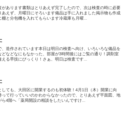
査があります書類はとりあえず完了したので、次は検査の時に必要
りあえず、月曜日にそろいます備品は手に入れました掲示物も作成
棚と分包機を入れてもらいます冷蔵庫も月曜...
た
で、造作されています本日は明日の検査へ向け、いろいろな備品を
などなどなにもなかった、部屋が3時間後にはご覧の通り！調剤室
える早技にびっくり！さぁ、明日は検査です...
た
としても、大田区に開業するのも初体験！4月1日（木）開業に向
持って行っていいのかわからなかったので、とりあえず平面図、地
ら4階へ「薬局開設の相談をしたいんですけ...