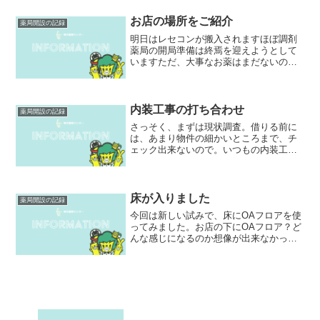
んで反対側に2号店を開設することになり
ました！オープンは10月...
お店の場所をご紹介
薬局開設の記録
明日はレセコンが搬入されますほぼ調剤
薬局の開局準備は終焉を迎えようとして
いますただ、大事なお薬はまだないので
すが。。。考えてみると、お店の場所を
紹介していなかった事に気がつきまし
た。Yahoo!さんの力を借りてご紹介させ
ていただきます。4月...
内装工事の打ち合わせ
薬局開設の記録
さっそく、まずは現状調査。借りる前に
は、あまり物件の細かいところまで、チ
ェック出来ないので。いつもの内装工事
屋さんを早速呼んで打ち合わせ。どうし
ましょうか？この物件は木造で、いろい
ろ造りが違うんですよ。耐震上柱が多め
にあったりして。まだ何に...
床が入りました
薬局開設の記録
今回は新しい試みで、床にOAフロアを使
ってみました。お店の下にOAフロア？ど
んな感じになるのか想像が出来なかった
ので、工事に立ち会いたかったのだけれ
ども、思ったより早く搬入が終わってし
まいました。職人さん、相変わらず早い
仕事だなぁそして、現...