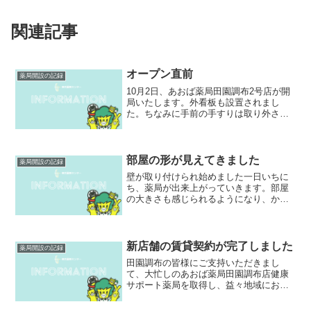
関連記事
オープン直前
薬局開設の記録
10月2日、あおば薬局田園調布2号店が開
局いたします。外看板も設置されまし
た。ちなみに手前の手すりは取り外され
る予定です。毎回ですが、オープン直前
までお店造りを行いました。この店舗の
目玉は、AGEsの測定器を導入！AGEsっ
て何？無料で測定...
部屋の形が見えてきました
薬局開設の記録
壁が取り付けられ始めました一日いちに
ち、薬局が出来上がっていきます。部屋
の大きさも感じられるようになり、かな
り出来上がりが具体的に想像できるよう
になりました。調剤室もガラス面を取り
付ける枠も設置完了。 来週に向けて、壁
紙が張られていきます。...
新店舗の賃貸契約が完了しました
薬局開設の記録
田園調布の皆様にご支持いただきまし
て、大忙しのあおば薬局田園調布店健康
サポート薬局を取得し、益々地域にお住
いになっている皆様の健康向上へ邁進し
ているところでございます。東急線を挟