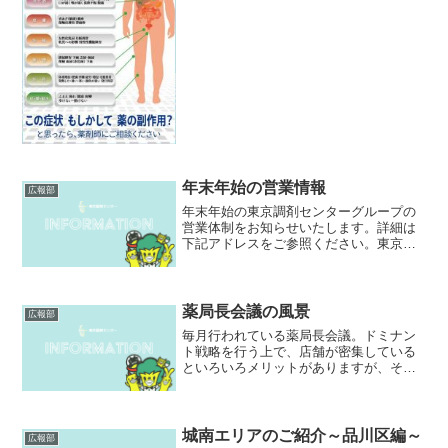
す。その症状を抑える為に、新しい薬が
投与され、いつの間にか飲む薬がの量が
膨大な事になることもあります。これが
最近よく聞かれるポリファー...
年末年始の営業情報
広報部
年末年始の東京調剤センターグループの
営業体制をお知らせいたします。詳細は
下記アドレスをご参照ください。東京調
剤センターグループ2017-2018年末年始営
業体制
薬局長会議の風景
広報部
毎月行われている薬局長会議。ドミナン
ト戦略を行う上で、店舗が密集している
といろいろメリットがありますが、その
一つがこれ。顔を合わせた会議が出来る
のです！今回も1時間20分に及ぶ、中身の
濃い会議。身近な薬局の困りごとの相談
から、視野の広い長期...
城南エリアのご紹介～品川区編～
広報部