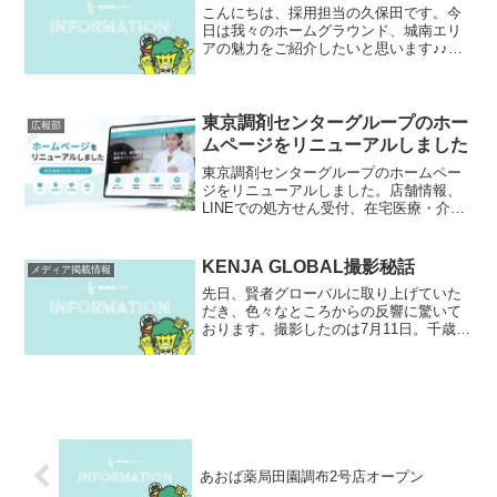
こんにちは、採用担当の久保田です。今
日は我々のホームグラウンド、城南エリ
アの魅力をご紹介したいと思います♪♪ま
ずはやっぱり、本社のある品川区です。
品川区といえば、エリア外の方からのイ
メージでは…・新幹線が通っている品川
駅もある、日本有数のオ...
東京調剤センターグループのホー
広報部
ムページをリニューアルしました
東京調剤センターグループのホームペー
ジをリニューアルしました。店舗情報、
LINEでの処方せん受付、在宅医療・介護
施設向けサービス、採用情報などを分か
りやすく掲載しています。
KENJA GLOBAL撮影秘話
メディア掲載情報
先日、賢者グローバルに取り上げていた
だき、色々なところからの反響に驚いて
おります。撮影したのは7月11日。千歳船
橋にある下宿薬局桜丘2号店で撮影が行わ
れました。インタビューを受けながら、
お話をしていく進行で、ほぼアドリブに
近い環境の中で、言...
あおば薬局田園調布2号店オープン