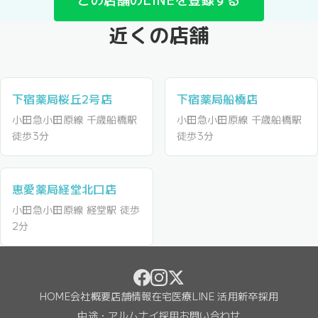
近くの店舗
下宿薬局桜丘2号店
下宿薬局船橋店
小田急小田原線 千歳船橋駅
小田急小田原線 千歳船橋駅
徒歩3分
徒歩3分
恵愛薬局経堂北口店
小田急小田原線 経堂駅 徒歩
2分
HOME
会社概要
店舗情報
在宅医療
LINE 活用
新卒採用
中途・アルムナイ採用
お問い合わせ