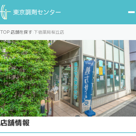
TOP
店舗を探す
下宿薬局桜丘店
下宿薬局桜丘店
店舗情報
小田急小田原線 千歳船橋駅より徒歩3分