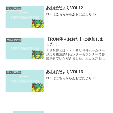
で、最新の機器です。どんな事が測れる
の？？老化物質のひとつである
あおばだよりVOL12
地域貢献活動
「AGEs(最終糖化産物)」...
PDFはこちらからあおばだより 12
【RUN伴＋おおた】に参加しま
地域貢献活動
した！
ＲＵＮ伴とは・・・ＲＵＮ伴ホームペー
ジより東京調剤センターもランナーで参
加させていただきました。大田区六郷中
地域包括支援センターからスタートし、
１５コースを経由してタスキを繋げ、池
上会館のゴールを目指します！弊社ラン
あおばだよりVOL13
地域貢献活動
ナーのスタートは６コース...
PDFはこちらからあおばだより 13