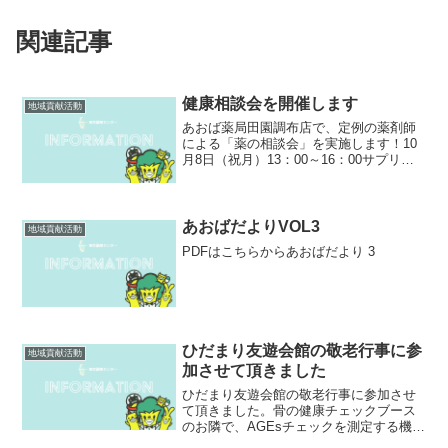
関連記事
健康相談会を開催します
地域貢献活動
あおば薬局田園調布店で、定例の薬剤師
による「薬の相談会」を実施します！10
月8日（祝月）13：00～16：00サプリメ
ント・市販薬・漢方薬について、飲み合
わせなど日ごろの疑問を薬剤師にご相談
ください！※相談会には必ずお薬手帳を
ご持参ください...
あおばだよりVOL3
地域貢献活動
PDFはこちらからあおばだより 3
ひだまり友遊会館の敬老行事に参
地域貢献活動
加させて頂きました
ひだまり友遊会館の敬老行事に参加させ
て頂きました。骨の健康チェックブース
のお隣で、AGEsチェックを測定する機械
を持って参加しました。今回初お披露目