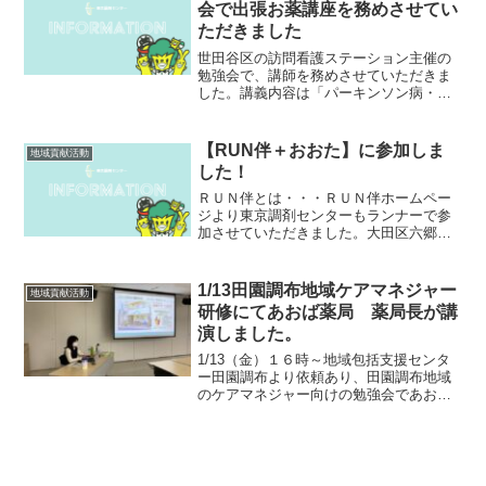
会で出張お薬講座を務めさせてい
ただきました
世田谷区の訪問看護ステーション主催の
勉強会で、講師を務めさせていただきま
した。講義内容は「パーキンソン病・糖
尿病の薬について」みずほ薬局上町店、
管理薬剤師の宮村が講師を務めさせてい
ただきました。いつもの事ながら、講義
【RUN伴＋おおた】に参加しま
地域貢献活動
のあとの質問タイムはいろ...
した！
ＲＵＮ伴とは・・・ＲＵＮ伴ホームペー
ジより東京調剤センターもランナーで参
加させていただきました。大田区六郷中
地域包括支援センターからスタートし、
１５コースを経由してタスキを繋げ、池
上会館のゴールを目指します！弊社ラン
1/13田園調布地域ケアマネジャー
地域貢献活動
ナーのスタートは６コース...
研修にてあおば薬局 薬局長が講
演しました。
1/13（金）１６時～地域包括支援センタ
ー田園調布より依頼あり、田園調布地域
のケアマネジャー向けの勉強会であおば
薬局の井上薬局長が「在宅（居宅療養管
理指導）の説明と介入の事例」などを講
演しました。田園調布地域は居宅介護支
援事業所の数が少ない...