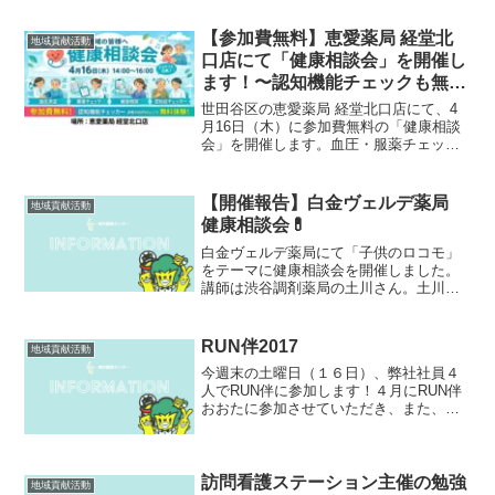
【参加費無料】恵愛薬局 経堂北
地域貢献活動
口店にて「健康相談会」を開催し
ます！〜認知機能チェックも無料
体験〜
世田谷区の恵愛薬局 経堂北口店にて、4
月16日（木）に参加費無料の「健康相談
会」を開催します。血圧・服薬チェッ
ク、薬剤師への個別相談に加え、通常500
円の「認知機能セルフチェッカー」も無
料で体験可能です。事前予約不要ですの
【開催報告】白金ヴェルデ薬局
地域貢献活動
で、お気軽にお立ち寄りください。
健康相談会💊
白金ヴェルデ薬局にて「子供のロコモ」
をテーマに健康相談会を開催しました。
講師は渋谷調剤薬局の土川さん。土川さ
んは小児薬物療法認定薬剤師の資格をお
持ちです。紙芝居のようにロコモのこと
を説明され、その後にみんなで「ロコモ
RUN伴2017
地域貢献活動
体操」。２組のご家族が参...
今週末の土曜日（１６日）、弊社社員４
人でRUN伴に参加します！４月にRUN伴
おおたに参加させていただき、また、走
りたい！という気持ちが高まりました！
今回はRUN伴東京の品川区チームで参加
します！そしてなんと！本社の前を通る
ことに！一階はわか...
訪問看護ステーション主催の勉強
地域貢献活動