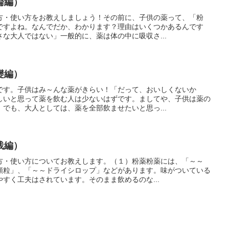
論編）
方・使い方をお教えしましょう！その前に、子供の薬って、「粉
ですよね。なんでだか、わかります？理由はいくつかあるんです
な大人ではない」一般的に、薬は体の中に吸収さ...
礎編）
です。子供はみ～んな薬がきらい！「だって、おいしくないか
しいと思って薬を飲む人は少ないはずです。ましてや、子供は薬の
でも、大人としては、薬を全部飲ませたいと思っ...
践編）
方・使い方についてお教えします。（１）粉薬粉薬には、「～～
顆粒」、「～～ドライシロップ」などがあります。味がついている
すく工夫はされています。そのまま飲めるのな...