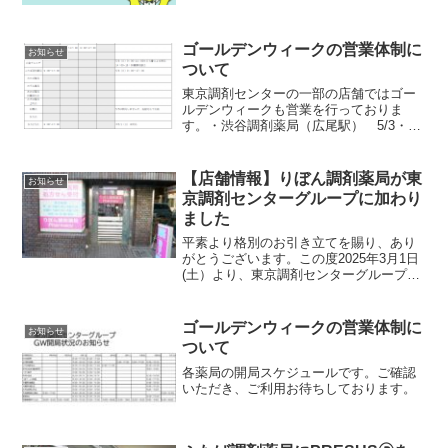
外来、在宅の対応や入退院時の他の医療
提供施設との情報連携に対応できる薬局
として認定基準を満た...
ゴールデンウィークの営業体制に
お知らせ
ついて
東京調剤センターの一部の店舗ではゴー
ルデンウィークも営業を行っておりま
す。・渋谷調剤薬局（広尾駅） 5/3・
5/4 9：00-17：00・ふたば調剤薬局（五
反田駅）4/29 9：00-17：00・下宿薬局
桜丘2号店（小田急線・千歳船橋駅）4...
【店舗情報】りぼん調剤薬局が東
お知らせ
京調剤センターグループに加わり
ました
平素より格別のお引き立てを賜り、あり
がとうございます。この度2025年3月1日
(土）より、東京調剤センターグループに
りぼん調剤薬局が加わりました。店舗情
報は以下の通りとなります。【りぼん調
剤薬局】住所：東京都目黒区祐天寺2-15-
ゴールデンウィークの営業体制に
お知らせ
5 浅海ビ...
ついて
各薬局の開局スケジュールです。ご確認
いただき、ご利用お待ちしております。