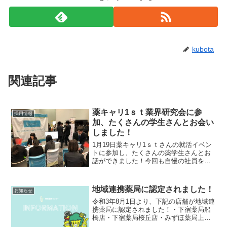
kubota
関連記事
薬キャリ1ｓｔ業界研究会に参
採用情報
加、たくさんの学生さんとお会い
しました！
1月19日薬キャリ1ｓｔさんの就活イベン
トに参加し、たくさんの薬学生さんとお
話ができました！今回も自慢の社員を引
き連れていきましたのでちょっと紹介。
新卒2年目 Ｔくん①入社理由求人要項で
休日等の条件が比較的良かったこと、中
地域連携薬局に認定されました！
お知らせ
規模のグループで店...
令和3年8月1日より、下記の店舗が地域連
携薬局に認定されました！・下宿薬局船
橋店・下宿薬局桜丘店・みずほ薬局上町
店・恵愛薬局経堂北口店地域連携薬局は