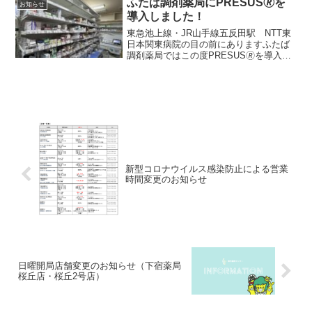
ふたば調剤薬局にPRESUS🄬を
お知らせ
導入しました！
東急池上線・JR山手線五反田駅 NTT東
日本関東病院の目の前にありますふたば
調剤薬局ではこの度PRESUS🄬を導入い
たしました。"薬局の未来を変える業務サ
ポートシステム"であるPRESUS🄬は、ピ
ッキングや発注業務などの対物業務を誰
でも簡単...
新型コロナウイルス感染防止による営業
時間変更のお知らせ
日曜開局店舗変更のお知らせ（下宿薬局
桜丘店・桜丘2号店）